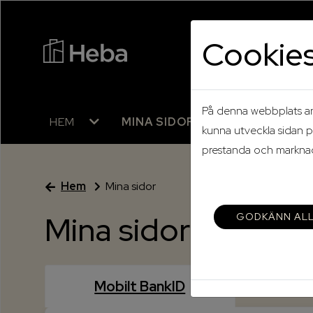
Cookie
På denna webbplats anv
HEM
MINA SIDOR
SKÖTSELRÅ
kunna utveckla sidan p
prestanda och marknads
Hem
Mina sidor
Mina sidor
GODKÄNN AL
Mobilt BankID
L