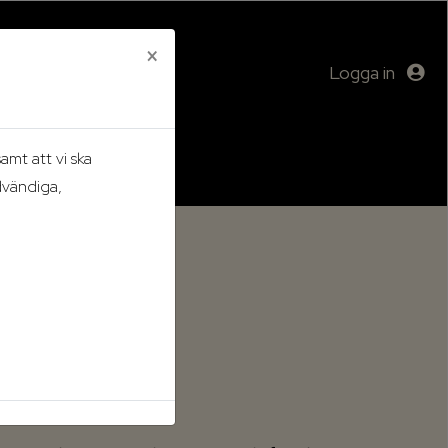
×
Logga in
mt att vi ska
dvändiga,
hem