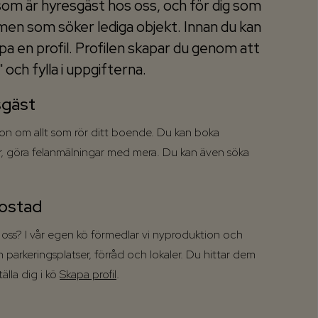
ig som är hyresgäst hos oss, och för dig som
men som söker lediga objekt. Innan du kan
pa en profil. Profilen skapar du genom att
" och fylla i uppgifterna.
sgäst
ion om allt som rör ditt boende. Du kan boka
er, göra felanmälningar med mera. Du kan även söka
bostad
 oss? I vår egen kö förmedlar vi nyproduktion och
parkeringsplatser, förråd och lokaler. Du hittar dem
tälla dig i kö
Skapa profil
.