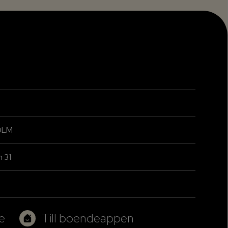
OLM
 31
e
Till boendeappen