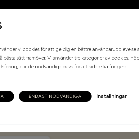
s
änder vi cookies för att ge dig en bättre användarupplevelse sa
D
LEDIGT JUST NU
å bästa sätt framöver. Vi använder tre kategorier av cookies; nö
föring, där de nödvändiga krävs för att sidan ska fungera.
Inställningar
LA
ENDAST NÖDVÄNDIGA
Välkommen 
ösenord