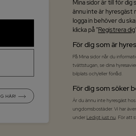
Mina sidor är till för d
ännu inte är hyresgäst 
logga in behöver du ska
klicka på "
Registrera dig
För dig som är hyre
På Mina sidor når du informat
tvättstugan, se dina hyresavi
bilplats och/eller förråd.
För dig som söker 
IG HÄR!
Är du ännu inte hyresgäst hos
ungdomsbostäder. Vi har även 
under
Ledigt just nu
. För att s