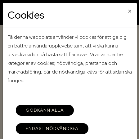
×
Cookies
På denna webbplats använder vi cookies för att ge dig
Hem
Mina sidor
en bättre användarupplevelse samt att vi ska kunna
utveckla sidan på bästa sätt framöver. Vi använder tre
Mina sidor
kategorier av cookies; nödvändiga, prestanda och
marknadsföring, där de nödvändiga krävs för att sidan ska
fungera.
Mobilt BankID
Lösenord
GODKÄNN ALLA
ENDAST NÖDVÄNDIGA
Starta Mobilt BankID