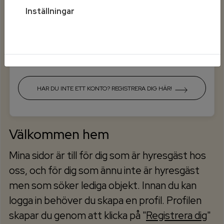
Inställningar
Mobilt BankId på annan enhet
HAR DU INTE ETT KONTO? REGISTRERA DIG HÄR!
Välkommen hem
Mina sidor är till för dig som är hyresgäst hos
oss, och för dig som ännu inte är hyresgäst
men som söker lediga objekt. Innan du kan
logga in behöver du skapa en profil. Profilen
skapar du genom att klicka på "
Registrera dig
"