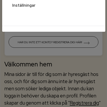
Inställningar
Mobilt BankId på annan enhet
HAR DU INTE ETT KONTO? REGISTRERA DIG HÄR!
Välkommen hem
Mina sidor är till för dig som är hyresgäst hos
oss, och för dig som ännu inte är hyresgäst
men som söker lediga objekt. Innan du kan
logga in behöver du skapa en profil. Profilen
skapar du genom att klicka på "
Registrera dig
"