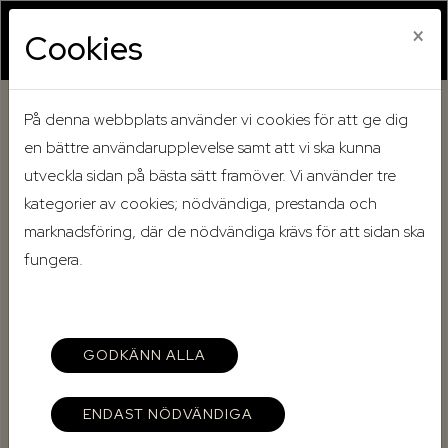
×
Cookies
På denna webbplats använder vi cookies för att ge dig
Hem
Mina sidor
en bättre användarupplevelse samt att vi ska kunna
utveckla sidan på bästa sätt framöver. Vi använder tre
Mina sidor
kategorier av cookies; nödvändiga, prestanda och
marknadsföring, där de nödvändiga krävs för att sidan ska
fungera.
Mobilt BankID
Lösenord
GODKÄNN ALLA
ENDAST NÖDVÄNDIGA
Starta Mobilt BankID