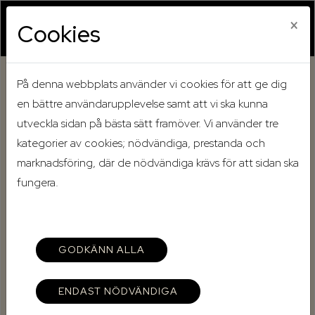
×
Cookies
På denna webbplats använder vi cookies för att ge dig
Hem
Mina sidor
en bättre användarupplevelse samt att vi ska kunna
utveckla sidan på bästa sätt framöver. Vi använder tre
Mina sidor
kategorier av cookies; nödvändiga, prestanda och
marknadsföring, där de nödvändiga krävs för att sidan ska
fungera.
Mobilt BankID
Lösenord
GODKÄNN ALLA
ENDAST NÖDVÄNDIGA
Starta Mobilt BankID