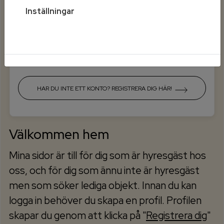
Inställningar
Mobilt BankId på annan enhet
HAR DU INTE ETT KONTO? REGISTRERA DIG HÄR!
Välkommen hem
Mina sidor är till för dig som är hyresgäst hos
oss, och för dig som ännu inte är hyresgäst
men som söker lediga objekt. Innan du kan
logga in behöver du skapa en profil. Profilen
skapar du genom att klicka på "
Registrera dig
"