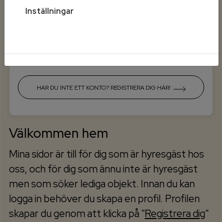
Inställningar
Mobilt BankId på annan enhet
HAR DU INTE ETT KONTO? REGISTRERA DIG HÄR!
Välkommen hem
Mina sidor är till för dig som är hyresgäst hos
oss, och för dig som ännu inte är hyresgäst
men som söker lediga objekt. Innan du kan
logga in behöver du skapa en profil. Profilen
skapar du genom att klicka på "
Registrera dig
"