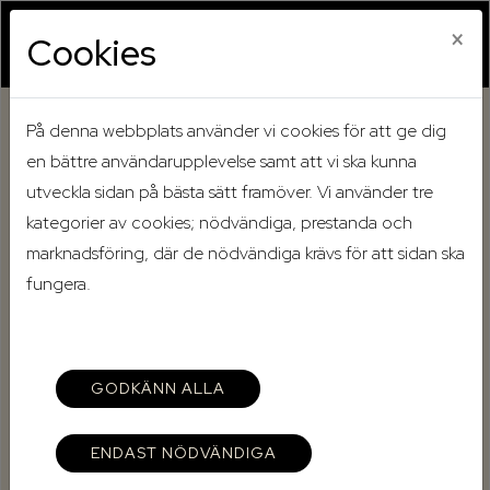
×
Cookies
På denna webbplats använder vi cookies för att ge dig
Hem
Mina sidor
en bättre användarupplevelse samt att vi ska kunna
utveckla sidan på bästa sätt framöver. Vi använder tre
Mina sidor
kategorier av cookies; nödvändiga, prestanda och
marknadsföring, där de nödvändiga krävs för att sidan ska
fungera.
Mobilt BankID
Lösenord
GODKÄNN ALLA
ENDAST NÖDVÄNDIGA
Starta Mobilt BankID