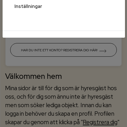
Inställningar
Mobilt BankId på annan enhet
HAR DU INTE ETT KONTO? REGISTRERA DIG HÄR!
Välkommen hem
Mina sidor är till för dig som är hyresgäst hos
oss, och för dig som ännu inte är hyresgäst
men som söker lediga objekt. Innan du kan
logga in behöver du skapa en profil. Profilen
skapar du genom att klicka på "
Registrera dig
"