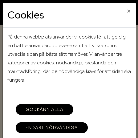
×
Cookies
På denna webbplats använder vi cookies för att ge dig
Hem
Mina sidor
en bättre användarupplevelse samt att vi ska kunna
utveckla sidan på bästa sätt framöver. Vi använder tre
Mina sidor
kategorier av cookies; nödvändiga, prestanda och
marknadsföring, där de nödvändiga krävs för att sidan ska
fungera.
Mobilt BankID
Lösenord
GODKÄNN ALLA
ENDAST NÖDVÄNDIGA
Starta Mobilt BankID