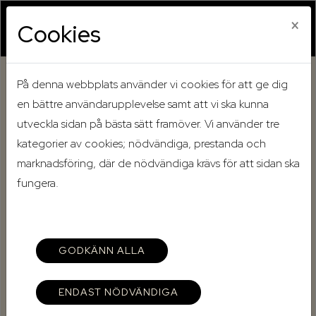
×
Cookies
På denna webbplats använder vi cookies för att ge dig
Hem
Mina sidor
en bättre användarupplevelse samt att vi ska kunna
utveckla sidan på bästa sätt framöver. Vi använder tre
Mina sidor
kategorier av cookies; nödvändiga, prestanda och
marknadsföring, där de nödvändiga krävs för att sidan ska
fungera.
Mobilt BankID
Lösenord
GODKÄNN ALLA
ENDAST NÖDVÄNDIGA
Starta Mobilt BankID