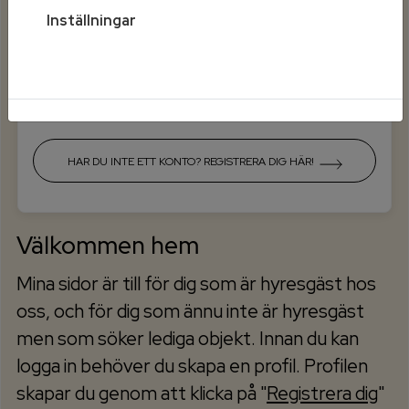
Inställningar
Mobilt BankId på annan enhet
HAR DU INTE ETT KONTO? REGISTRERA DIG HÄR!
Välkommen hem
Mina sidor är till för dig som är hyresgäst hos
oss, och för dig som ännu inte är hyresgäst
men som söker lediga objekt. Innan du kan
logga in behöver du skapa en profil. Profilen
skapar du genom att klicka på "
Registrera dig
"