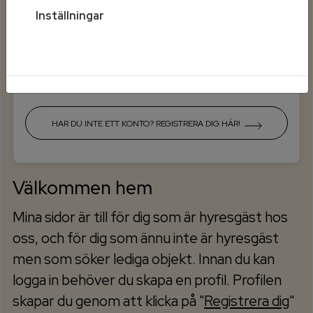
Inställningar
Mobilt BankId på annan enhet
HAR DU INTE ETT KONTO? REGISTRERA DIG HÄR!
Välkommen hem
Mina sidor är till för dig som är hyresgäst hos
oss, och för dig som ännu inte är hyresgäst
men som söker lediga objekt. Innan du kan
logga in behöver du skapa en profil. Profilen
skapar du genom att klicka på "
Registrera dig
"