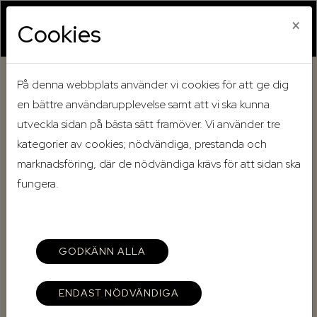
×
Cookies
På denna webbplats använder vi cookies för att ge dig
Hem
Mina sidor
en bättre användarupplevelse samt att vi ska kunna
utveckla sidan på bästa sätt framöver. Vi använder tre
Mina sidor
kategorier av cookies; nödvändiga, prestanda och
marknadsföring, där de nödvändiga krävs för att sidan ska
fungera.
Mobilt BankID
Lösenord
GODKÄNN ALLA
ENDAST NÖDVÄNDIGA
Starta Mobilt BankID