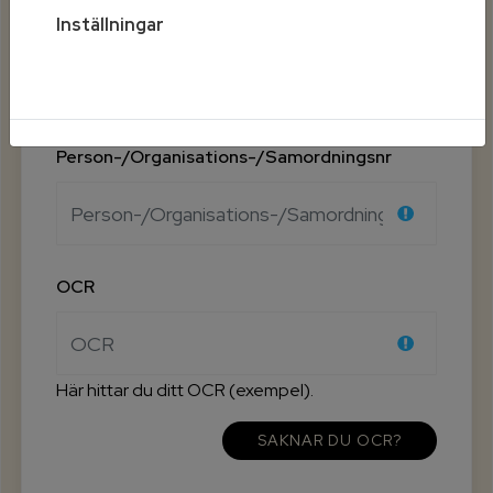
Verifiera din registrering
Inställningar
Genom att fylla i personnummer och ett OCR
nummer från en faktura från oss kommer dina
kontaktuppgifter att fyllas i.
Person-/Organisations-/Samordningsnr
OCR
Här hittar du ditt OCR (exempel).