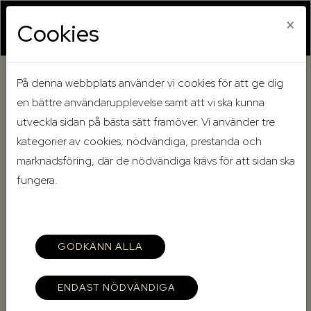
×
Cookies
På denna webbplats använder vi cookies för att ge dig
Hem
Mina sidor
Registrera dig
en bättre användarupplevelse samt att vi ska kunna
Registrering boende
utveckla sidan på bästa sätt framöver. Vi använder tre
kategorier av cookies; nödvändiga, prestanda och
Registrering boende
marknadsföring, där de nödvändiga krävs för att sidan ska
fungera.
Registrera med BankID
Du som är hyresgäst hos oss, kan
registrera dig
direkt med
GODKÄNN ALLA
BankID.
ENDAST NÖDVÄNDIGA